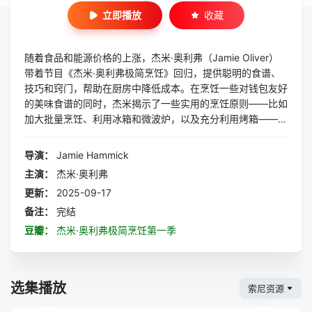
立即播放
收藏
随着食品和能源价格的上涨，杰米·奥利弗（Jamie Oliver）
带着节目《杰米·奥利弗极简烹饪》回归，提供聪明的食谱、
技巧和窍门，帮助在厨房中降低成本。在烹饪一些对钱包友好
的美味食谱的同时，杰米揭示了一些实用的烹饪原则——比如
加大批量烹饪、利用冰箱和微波炉，以及充分利用烤箱——这
将使你即使在预算有限的情况下也能烹饪出色的食物。杰米有
一些很棒的点子，可以利用超值的食材，以最节能的方式烹饪
导演：
Jamie Hammick
出适合家庭的美味菜肴；从使用微波炉从头开始制作美味的咖
主演：
杰米·奥利弗
喱，到一次使用烤箱制作多餐或批量烹饪以节省金钱和时间。
更新：
2025-09-17
制作：Jamie Oliver Productions
备注：
完结
豆瓣：
杰米·奥利弗极简烹饪第一季
选集播放
索尼资源