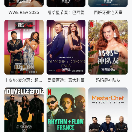
第20期完结
已完结
已完结
WWE Raw 2025
嘻哈星节奏：巴西篇
西班牙豪宅天堂
第6期
第9期
第8期完结
卡皮尔·夏尔玛：超级印度喜剧秀 第四季
爱情盲选：意大利篇
妈妈是神队友