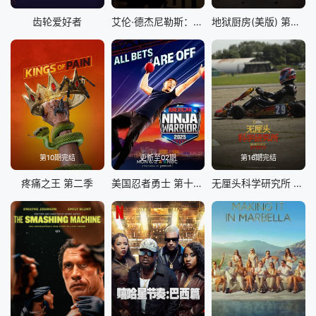
齿轮爱好者
艾伦·德杰尼勒斯：请你许可
地狱厨房(美版) 第二十二季
第10期完结
更新至02期
第16期完结
疼痛之王 第二季
美国忍者勇士 第十八季
无厘头科学研究所 第八季