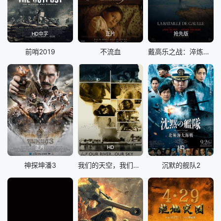
HD中字
正片
抢先版
前哨2019
不流血
戴高乐之战：淬炼时代
正片
HD
HD
神探坤潘3
我们的天空，我们的河
沉默的舰队2