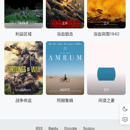
HD中字
正片
正片
利益区域
浴血狙击
浴血突围1942
正片
HD中字
正片
战争命运
阿姆鲁姆
间谍之妻
RSS
Baidu
Google
Sogou