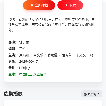
立即播放
收藏
12名青春靓丽的女子特战队员，在执行绝密实战任务中，与
强敌斗智斗勇，历尽艰辛最终消灭对手，获得鲜为人知的胜
利。
导演：
钟少雄
编剧：
王维
主演：
卢靖姗
/
余文乐
/
蒋璐霞
/
屈菁菁
/
于文文
/
张溯哲
/
更新：
2025-09-17
备注：
HD中字
豆瓣：
中国兵王·绝密任务
选集播放
索尼资源