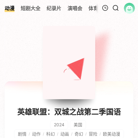
动漫
短剧大全
纪录片
演唱会
体育赛事
伦理片
我的观影记录
暂无观看影片的记录
英雄联盟：双城之战第二季国语
2024
美国
剧情
动作
科幻
动画
奇幻
冒险
欧美动漫
/
/
/
/
/
/