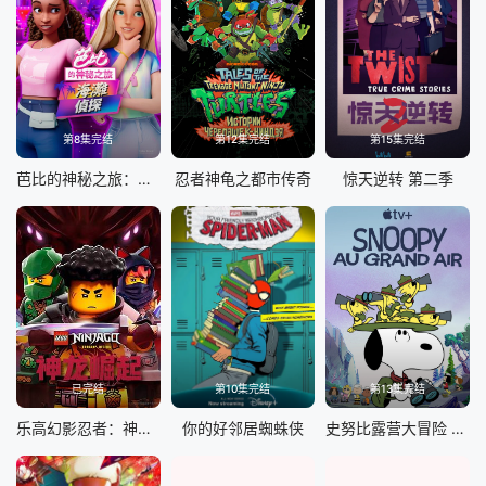
第8集完结
第12集完结
第15集完结
芭比的神秘之旅：海滩探案集国语
忍者神龟之都市传奇
惊天逆转 第二季
已完结
第10集完结
第13集完结
乐高幻影忍者：神龙崛起第三季
你的好邻居蜘蛛侠
史努比露营大冒险 第一季