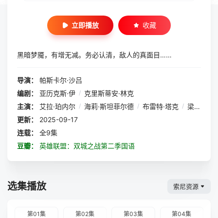
立即播放
收藏
黑暗梦魇，有增无减。务必认清，敌人的真面目……
导演：
帕斯卡尔·沙吕
编剧：
亚历克斯·伊
/
克里斯蒂安·林克
主演：
艾拉·珀内尔
/
海莉·斯坦菲尔德
/
布雷特·塔克
/
梁佩诗
更新：
2025-09-17
连载：
全9集
豆瓣：
英雄联盟：双城之战第二季国语
选集播放
索尼资源
第01集
第02集
第03集
第04集