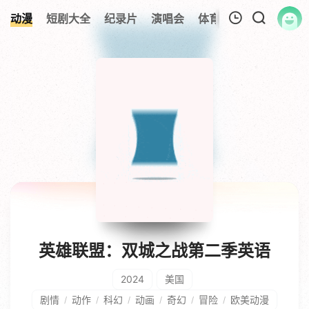
动漫
短剧大全
纪录片
演唱会
体育赛事
伦理片
我的观影记录
暂无观看影片的记录
英雄联盟：双城之战第二季英语
2024
美国
剧情
动作
科幻
动画
奇幻
冒险
欧美动漫
/
/
/
/
/
/