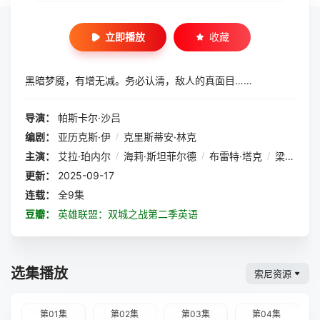
立即播放
收藏
黑暗梦魇，有增无减。务必认清，敌人的真面目……
导演：
帕斯卡尔·沙吕
编剧：
亚历克斯·伊
/
克里斯蒂安·林克
主演：
艾拉·珀内尔
/
海莉·斯坦菲尔德
/
布雷特·塔克
/
梁佩诗
更新：
2025-09-17
连载：
全9集
豆瓣：
英雄联盟：双城之战第二季英语
选集播放
索尼资源
第01集
第02集
第03集
第04集