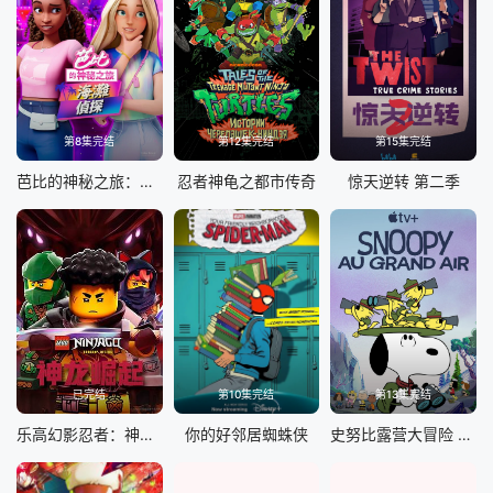
第8集完结
第12集完结
第15集完结
芭比的神秘之旅：海滩探案集国语
忍者神龟之都市传奇
惊天逆转 第二季
已完结
第10集完结
第13集完结
乐高幻影忍者：神龙崛起第三季
你的好邻居蜘蛛侠
史努比露营大冒险 第一季