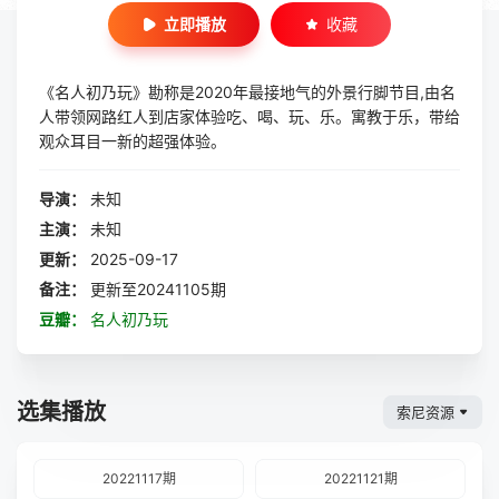
立即播放
收藏
《名人初乃玩》勘称是2020年最接地气的外景行脚节目,由名
人带领网路红人到店家体验吃、喝、玩、乐。寓教于乐，带给
观众耳目一新的超强体验。
导演：
未知
主演：
未知
更新：
2025-09-17
备注：
更新至20241105期
豆瓣：
名人初乃玩
选集播放
索尼资源
20221117期
20221121期