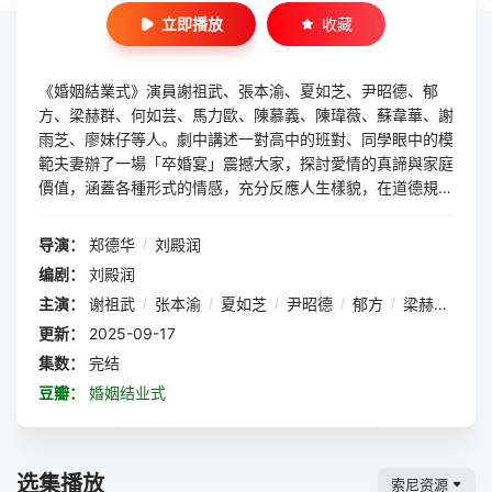
立即播放
收藏
《婚姻結業式》演員謝祖武、張本渝、夏如芝、尹昭德、郁
方、梁赫群、何如芸、馬力歐、陳慕義、陳瑋薇、蘇韋華、謝
雨芝、廖妹仔等人。劇中講述一對高中的班對、同學眼中的模
範夫妻辦了一場「卒婚宴」震撼大家，探討愛情的真諦與家庭
價值，涵蓋各種形式的情感，充分反應人生樣貌，在道德規範
與情感追求間，展現撫慰人心的效果。
导演：
郑德华
/
刘殿润
编剧：
刘殿润
主演：
谢祖武
/
张本渝
/
夏如芝
/
尹昭德
/
郁方
/
梁赫群
/
何
更新：
2025-09-17
集数：
完结
豆瓣：
婚姻结业式
选集播放
索尼资源