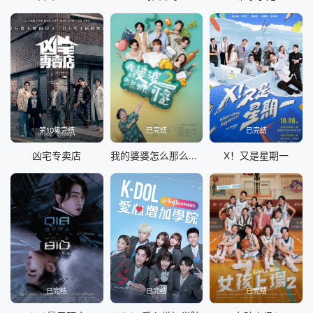
第10集完结
已完结
已完结
凶宅专卖店
我的婆婆怎么那么可爱2
X！又是星期一
已完结
已完结
已完结