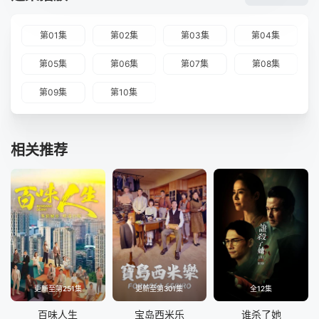
第01集
第02集
第03集
第04集
第05集
第06集
第07集
第08集
第09集
第10集
相关推荐
更新至第251集
更新至第301集
全12集
百味人生
宝岛西米乐
谁杀了她