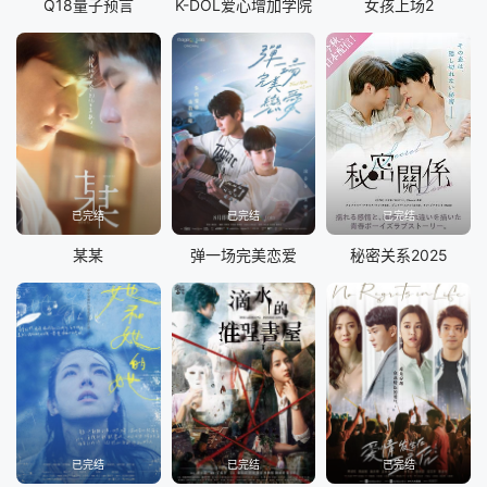
Q18量子预言
K-DOL爱心增加学院
女孩上场2
已完结
已完结
已完结
某某
弹一场完美恋爱
秘密关系2025
已完结
已完结
已完结