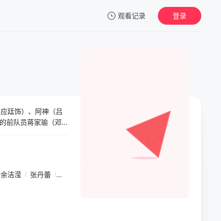
观看记录
登录
我的观影记录
柳应廷饰）、阿神（吕
暂无观看影片的记录
队的前队员蒋家瑜（邓
排球队其后招募新人加
中互相成长。家瑜亦尝
又一个的“小传奇”，
们不高），但别小看我们！
余洁滢
/
张丹蕾
/
邱傲然
/
余世腾
/
黄翠仪
/
伍国明
/
梁敏仪
/
郭