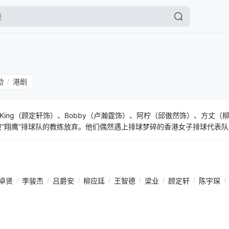
动
港剧
/
ing（顾定轩饰）、Bobby（卢瀚霆饰）、阿柠（邱傲然饰）、方丈（
被“翔鹰”排球队的教练放弃。他们偶然遇上排球梦碎的香港女子排球代表
次唤醒家瑜的“排球魂”，令她成为香港男子排球史上第一位女教练。 
（陈卓贤饰）。四年间，家瑜和“力图”排球队一起经历各种考验，在挫折
影，重燃当职业排球员的梦想。当年被看不起的“力图”排球队，创造出一个
甲组冠军！他们用行动告诉大家，“We are the Littles”（我
卓贤
/
李骏杰
/
吕爵安
/
柳应廷
/
王智德
/
梁业
/
顾定轩
/
陈宇琛
/
“力臻”由丙组联赛晋身至甲一联赛的故事...