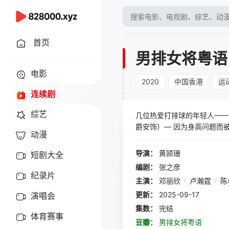
首页
男排女将粤语
电影
2020
中国香港
运
连续剧
综艺
几位热爱打排球的年轻人——K
爵安饰）— 因为身高问题而
动漫
丽欣饰），并以热血、活力再
入，当中包括潜质优厚的鱼仔
导演：
黄颕珊
短剧大全
试走出当年因受伤而退队的阴
编剧：
张之彦
更从排球联赛的丙组，晋身成联赛
纪录片
主演：
邓丽欣
/
卢瀚霆
/
陈
本剧创作灵感为香港男子排球队
更新：
2025-09-17
演唱会
集数：
完结
体育赛事
豆瓣：
男排女将粤语