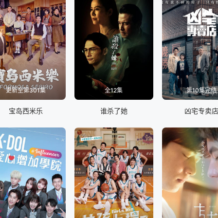
更新至第301集
全12集
第10集完结
宝岛西米乐
谁杀了她
凶宅专卖