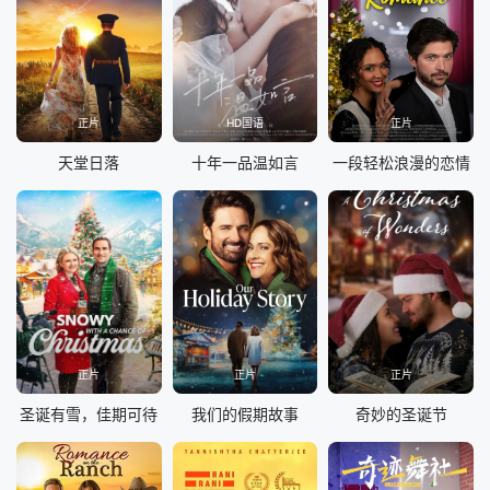
正片
HD国语
正片
天堂日落
十年一品温如言
一段轻松浪漫的恋情
正片
正片
正片
圣诞有雪，佳期可待
我们的假期故事
奇妙的圣诞节