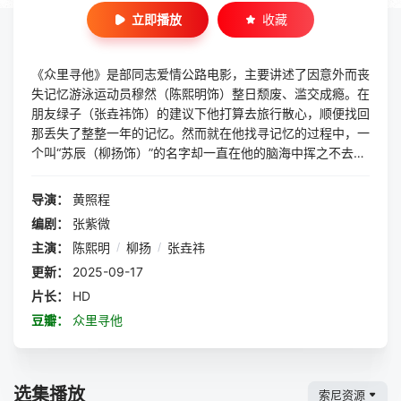
立即播放
收藏
《众里寻他》是部同志爱情公路电影，主要讲述了因意外而丧
失记忆游泳运动员穆然（陈熙明饰）整日颓废、滥交成瘾。在
朋友绿子（张垚祎饰）的建议下他打算去旅行散心，顺便找回
那丢失了整整一年的记忆。然而就在他找寻记忆的过程中，一
个叫“苏辰（柳扬饰）”的名字却一直在他的脑海中挥之不去。
嗅觉灵敏的穆然通过种种气味慢慢回想起了那个曾经深爱过的
男人，并来到苏辰的老家——台湾。 穆然来到台湾，他通
导演：
黄照程
过曾经记录了两个人的点点滴滴的手机里的照片寻找着苏辰。
编剧：
张紫微
他见到了很多与苏辰有关联的人，他的记忆也逐渐清晰，关于
主演：
陈熙明
/
柳扬
/
张垚祎
苏辰，一个更大的谜团在背后昭然若揭。然而当事实陈列在穆
然眼前时，那些爱恋阅后即焚，唯有一样的记忆，一样的泪水
更新：
2025-09-17
在风中堆积……
片长：
HD
豆瓣：
众里寻他
选集播放
索尼资源