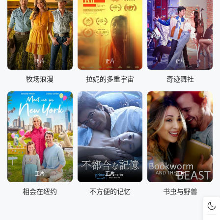
正片
正片
正片
牧场浪漫
拉妮的多重宇宙
奇迹舞社
正片
正片
正片
相会在纽约
不方便的记忆
书虫与野兽