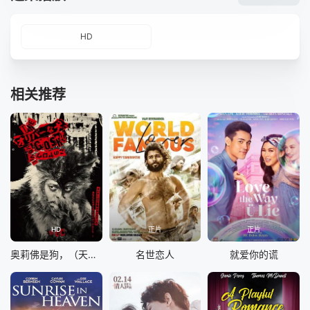
HD
相关推荐
HD
正片
正片
奥莉佛是狗，（天哪！！）这家伙电影版
名世恋人
就爱你的谎