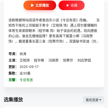
立即播放
收藏
该剧根据咪咕阅读作者鱼伯乐小说《令总有恙》改编。 当
知性干练的上司姐姐于希令（艾晓琪 饰）遇上荷尔蒙爆棚的
体育生弟弟顾朝禾（程宇峰 饰）始于误会的初遇，双向撩拨
的心动，谁会先缴械投降？更有直爽下属夏小卿（冯琬贺
饰），霸道董事长莫三省（倪寒尽饰），双面秘书安迪（刘应
梦园 饰） 联袂出演。
导演：
尚涛
主演：
艾晓琪
/
程宇峰
/
冯琬贺
/
倪寒尽
/
刘应梦园
更新：
2025-09-17
集数：
全30集
豆瓣：
令总有恙
选集播放
索尼资源