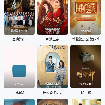
更新至第163集
第21集
第8集完结
豆腐妈妈
凤池生春
博物馆之城 第四季
全集完结
第20集完结
第4集完结
一念倾心
我的差评女友
明中都