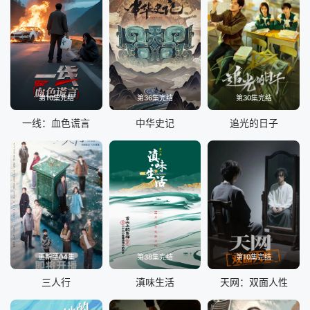
第10集完结
第36集完结
第30集完结
一线：血色谎言
中华史记
追光的日子
更新至04集
第38集完结
第10集完结
三人行
滇味生活
天网：双面人性