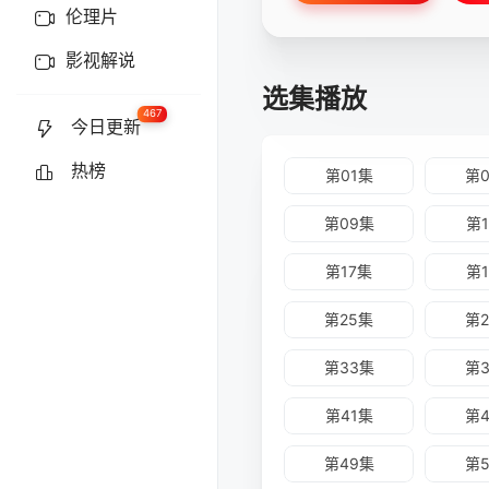
伦理片
影视解说
选集播放
467
今日更新
热榜
第01集
第
第09集
第
第17集
第
第25集
第
第33集
第
第41集
第
第49集
第