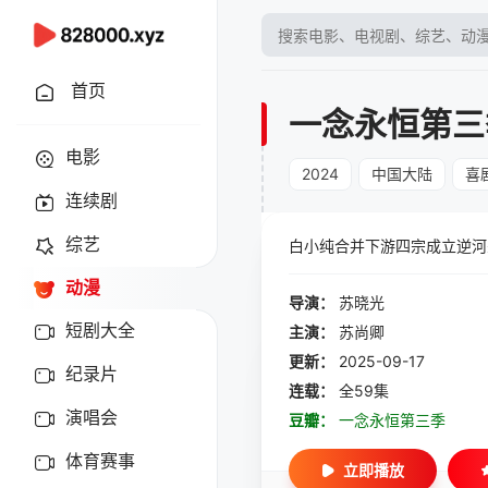
首页
一念永恒第三
电影
2024
中国大陆
喜
连续剧
综艺
白小纯合并下游四宗成立逆河
动漫
导演：
苏晓光
短剧大全
主演：
苏尚卿
更新：
2025-09-17
纪录片
连载：
全59集
演唱会
豆瓣：
一念永恒第三季
体育赛事
立即播放