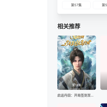
第57集
第
相关推荐
第18集
启运丹田：开局签到至尊丹田