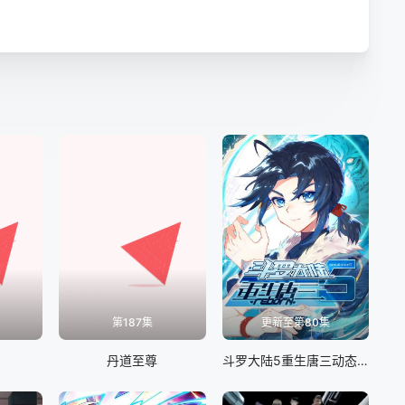
第187集
更新至第80集
丹道至尊
斗罗大陆5重生唐三动态漫画