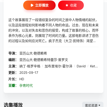
立即播放
收藏
这个故事展现了一段错综复杂的时间之旅中人物情绪的起伏，
以及这段旅程如何影响着不同人物的命运。过去、现在和未来
的冲突，以及对失去和悲伤的接受，构成了故事的核心，而怀
表作为核心元素，则展现了时间的力量。这部电影讲述了悲伤
的过程以及如何应对死亡。疯子杰克（大卫·凯特饰）渴望报
复约翰·帕克（加布里埃尔·霍尔泽饰），却因此而身败名裂。
另一方面，约翰·帕克接受了命运，学会了放手，最终找到了
导演：
亚历山大·鲍德赖希
内心的平静。故事伊始，约翰·帕克注意到他的怀表停了下
编剧：
亚历山大·鲍德赖希特蕾莎·普罗文
来。时间女士艾奥娜（娜丁·格罗辛格饰）向他解释了他怀表
主演：
纳丁·格罗辛格
/
加布里埃尔·霍尔泽
/
David
/
Ketter
和另一块怀表的来历，并要求归还。在一段令人心碎的时光
中，他得知了哥哥皮特·帕克（约翰内斯·维克饰）的死讯。从
更新：
2025-09-17
这一刻起，他开始了应对悲伤的五个阶段。他经历了否认、愤
片长：
HD
怒、讨价还价、沮丧和接受等阶段。与此同时，疯子杰克用另
豆瓣：
孕育时代
一块怀表回到了 1979 年。在那里，他请物理学家詹娜 (...
选集播放
索尼资源