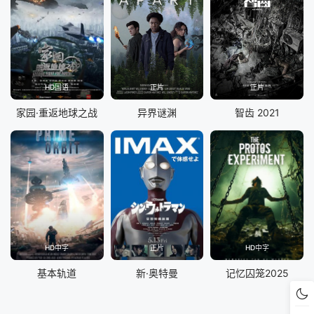
HD国语
正片
正片
家园·重返地球之战
异界谜渊
智齿 2021
HD中字
正片
HD中字
基本轨道
新·奥特曼
记忆囚笼2025