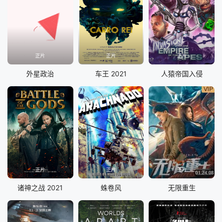
正片
正片
正片
外星政治
车王 2021
人猿帝国入侵
正片
正片
正片
诸神之战 2021
蛛卷风
无限重生