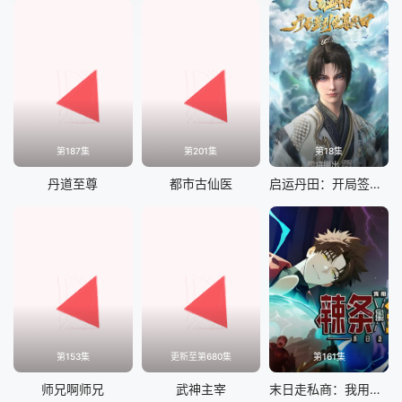
第49集
第50集
第51集
第52集
第53集
第54集
第55集
第56集
第57集
第58集
第59集
第60集
第61集
第62集
第63集
第64集
第187集
第201集
第18集
第65集
第66集
第67集
第68集
丹道至尊
都市古仙医
启运丹田：开局签到至尊丹田
第69集
第70集
第71集
第72集
第73集
第74集
第75集
第76集
第77集
第78集
第79集
第80集
第81集
第82集
第83集
第84集
第85集
第86集
第87集
第88集
第153集
更新至第680集
第161集
第89集
第90集
第91集
第92集
师兄啊师兄
武神主宰
末日走私商：我用辣条换金砖