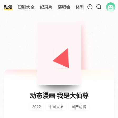
动漫
短剧大全
纪录片
演唱会
体育赛事
伦理片
我的观影记录
暂无观看影片的记录
动态漫画·我是大仙尊
2022
中国大陆
国产动漫