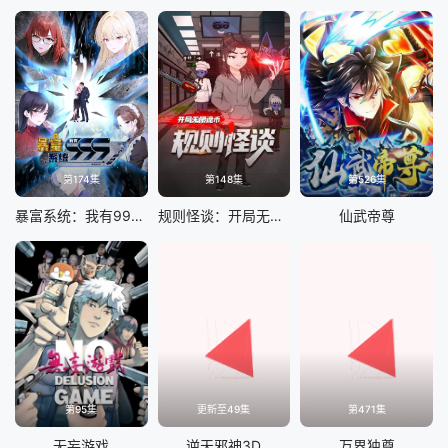
第93集
第94集
第95集
第96集
第97集
第98集
第99集
第100集
第101集
第102集
第103集
第104集
第105集
第106集
第107集
第108集
第174集
第148集
第526集
第109集
第110集
第111集
第112集
暴富系统：我有999个新马甲 第二季
规则怪谈：开局无限诡币
仙武帝尊
第113集
第114集
第115集
第116集
第117集
第118集
第119集
第120集
第121集
第122集
第123集
第124集
第125集
第126集
第127集
第128集
第129集
第130集
第131集
第132集
第95集
更新至49集
第471集
第133集
第134集
第135集
第136集
无妄游戏
逆天邪神3D
万界独尊