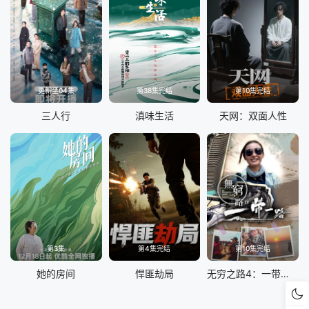
更新至04集
第38集完结
第10集完结
三人行
滇味生活
天网：双面人性
第3集
第4集完结
第10集完结
她的房间
悍匪劫局
无穷之路4：一带一路