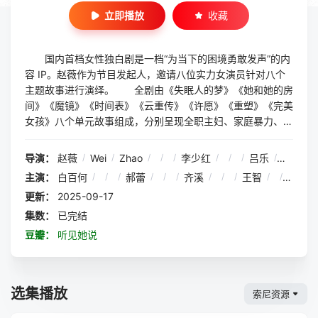
立即播放
收藏
国内首档女性独白剧是一档“为当下的困境勇敢发声”的内
容 IP。赵薇作为节目发起人，邀请八位实力女演员针对八个
主题故事进行演绎。 全剧由《失眠人的梦》《她和她的房
间》《魔镜》《时间表》《云重传》《许愿》《重塑》《完美
女孩》八个单元故事组成，分别呈现全职主妇、家庭暴力、容
貌焦虑、大龄单身、重男轻女、原生家庭、中年危机、物化女
性8个当代女性生存痛点。
导演：
赵薇
/
Wei
/
Zhao
/
/
/
李少红
/
/
/
吕乐
/
/
/
尹
主演：
白百何
/
/
/
郝蕾
/
/
/
齐溪
/
/
/
王智
/
/
/
奚
更新：
2025-09-17
集数：
已完结
豆瓣：
听见她说
选集播放
索尼资源