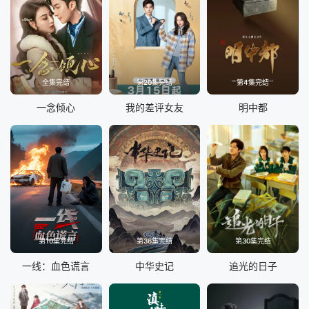
全集完结
第20集完结
第4集完结
一念倾心
我的差评女友
明中都
第10集完结
第36集完结
第30集完结
一线：血色谎言
中华史记
追光的日子