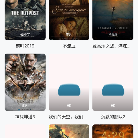
HD中字
正片
抢先版
前哨2019
不流血
戴高乐之战：淬炼时代
正片
HD
HD
神探坤潘3
我们的天空，我们的河
沉默的舰队2