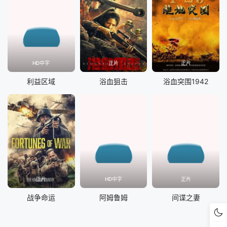
HD中字
正片
正片
利益区域
浴血狙击
浴血突围1942
正片
HD中字
正片
战争命运
阿姆鲁姆
间谍之妻