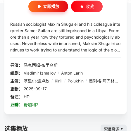
立即播放
收藏
Russian sociologist Maxim Shugalei and his colleague inte
rpreter Samer Suifan are still imprisoned in a Libya. For m
ore than a year now they tortured and psychologically ab
used. Nevertheless while imprisoned, Maksim Shugalei co
ntinues to work trying to understand the logic of the glob
al terrorism actions. Collected by the sociologist informati
on is dangerous for the Lybian mili...
导演：
马克西姆·布里乌斯
编剧：
Vladimir Izmailov
/
Anton Larin
主演：
基里尔·波卢欣
/
Kirill
/
Polukhin
/
奥列格·阿巴林
/
Dmitr
更新：
2025-09-17
备注：
HD
豆瓣：
舒加利2
选集播放
索尼资源