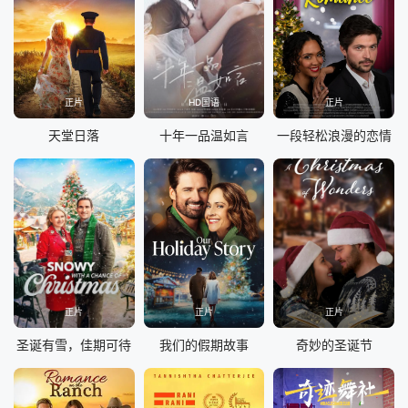
正片
HD国语
正片
天堂日落
十年一品温如言
一段轻松浪漫的恋情
正片
正片
正片
圣诞有雪，佳期可待
我们的假期故事
奇妙的圣诞节