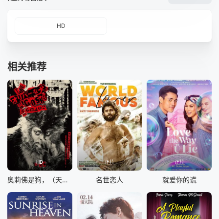
HD
相关推荐
HD
正片
正片
奥莉佛是狗，（天哪！！）这家伙电影版
名世恋人
就爱你的谎