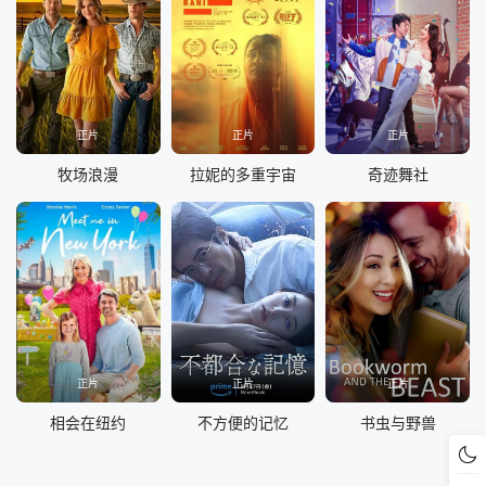
正片
正片
正片
牧场浪漫
拉妮的多重宇宙
奇迹舞社
正片
正片
正片
相会在纽约
不方便的记忆
书虫与野兽