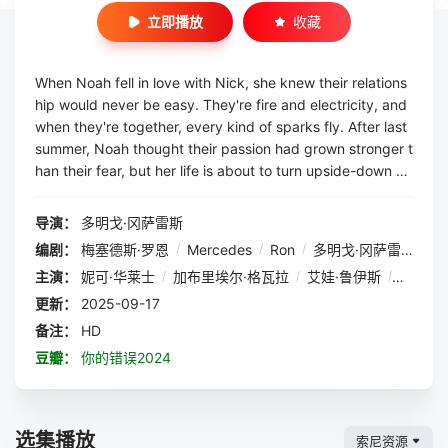
立即播放
收藏
When Noah fell in love with Nick, she knew their relations
hip would never be easy. They're fire and electricity, and
when they're together, every kind of sparks fly. After last
summer, Noah thought their passion had grown stronger t
han their fear, but her life is about to turn upside-down ag
ain now that she's starting university. Moving again while
maintaining her relationship ...
导演：
多明戈·冈萨雷斯
编剧：
梅塞德斯·罗恩
/
Mercedes
/
Ron
/
多明戈·冈萨雷斯
主演：
妮可·华莱士
/
加布里埃尔·格瓦拉
/
艾娃·鲁伊斯
/
维克托
更新：
2025-09-17
备注：
HD
豆瓣：
你的错误2024
选集播放
索尼资源