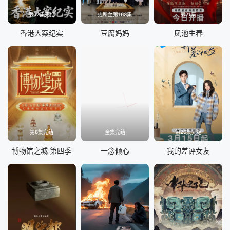
第02集完结
更新至第163集
第21集
香港大案纪实
豆腐妈妈
凤池生春
第8集完结
全集完结
第20集完结
博物馆之城 第四季
一念倾心
我的差评女友