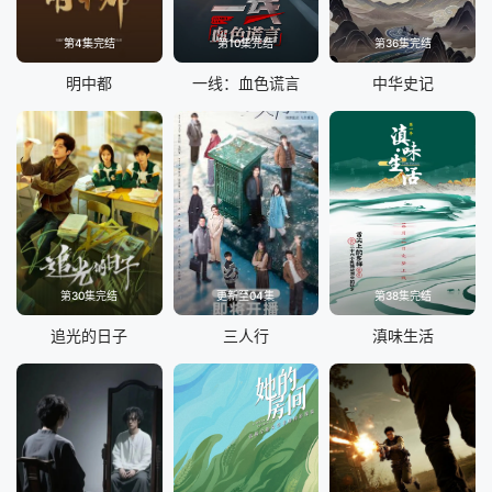
第4集完结
第10集完结
第36集完结
明中都
一线：血色谎言
中华史记
第30集完结
更新至04集
第38集完结
追光的日子
三人行
滇味生活