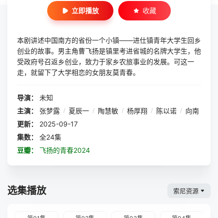
立即播放
收藏
本剧讲述中国南方的省份一个小镇——进仕镇青年大学生回乡
创业的故事。男主角曹飞扬是镇里考进省城的名牌大学生，他
受政府号召返乡创业，致力于家乡农旅事业的发展。可这一
走，就留下了大学相恋的女朋友莫青春。
导演：
未知
主演：
张梦露
/
夏辰一
/
陶慧敏
/
杨厚翔
/
陈以诺
/
向南
更新：
2025-09-17
集数：
全24集
豆瓣：
飞扬的青春2024
选集播放
索尼资源