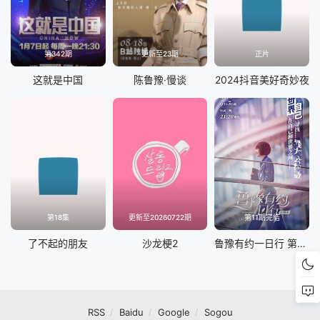
第342期
更新至23期
正片
这就是中国
陈鲁豫·慢谈
2024抖音美好奇妙夜
第18集
更新至20260722期
第11期完结
了不起的朋友
沙龙梗2
鲁豫有约一日行 第九季
RSS
Baidu
Google
Sogou