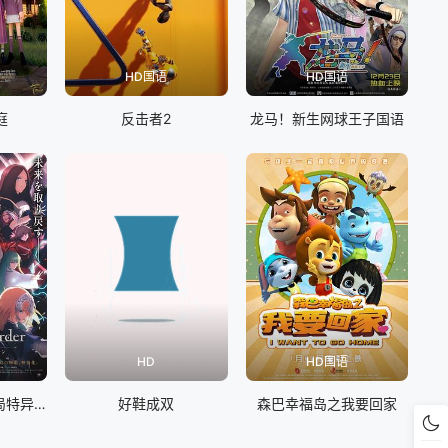
HD国语
HD国语
庭
反击者2
龙马！新生网球王子国语
HD
HD国语
命运/冠位指定 终局特异点 冠位时间神殿所罗门
好鞋成双
森巴幸福岛之我要回家