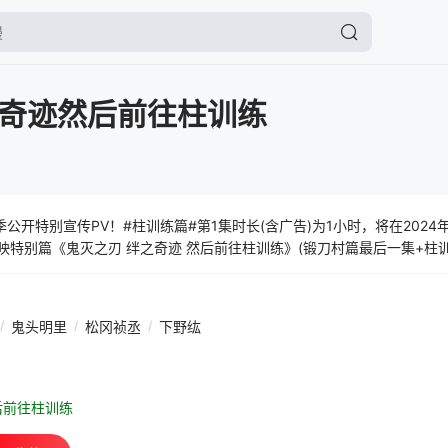
奇迹然后前往柱训练
公开特别宣传PV！#柱训练篇#第1集时长(含广告)为1小时，将在2024
映特别篇《鬼灭之刃 绊之奇迹 然后前往柱训练》(锻刀村篇最后一集+柱训
/
鬼头明里
/
松冈祯丞
/
下野纮
后前往柱训练