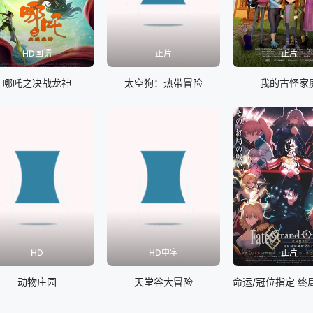
HD国语
正片
正片
哪吒之决战龙神
太空狗：热带冒险
我的古怪家
HD
HD中字
正片
动物庄园
天堂谷大冒险