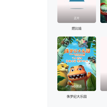
正片
燃比娃
HD国语
侏罗纪大乐园