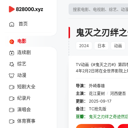
首页
鬼灭之刃绊之
电影
2024
日本
动画
连续剧
综艺
TV动画《#鬼灭之刃#》第四季
4年2月2日将在全世界影院上
动漫
导演：
外崎春雄
短剧大全
主演：
花江夏树
/
河西健吾
纪录片
更新：
2025-09-17
备注：
TC抢先版
演唱会
豆瓣：
鬼灭之刃绊之奇迹然
体育赛事