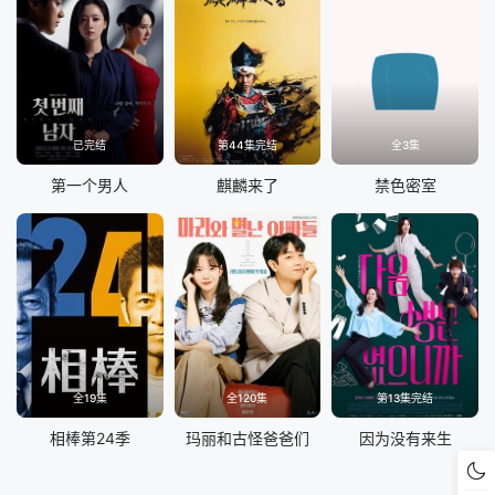
已完结
第44集完结
全3集
第一个男人
麒麟来了
禁色密室
全19集
全120集
第13集完结
相棒第24季
玛丽和古怪爸爸们
因为没有来生