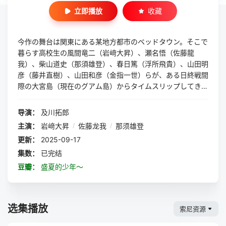
立即播放
收藏
今作の舞台は関東にある某地方都市のベッドタウン。そこで
暮らす高校生の風間竜二（岩﨑大昇）、瀬名悟（佐藤龍
我）、柴山道史（那須雄登）、春日篤（浮所飛貴）、山田明
彦（藤井直樹）、山田和彦（金指一世）らが、ある日終戦間
際の大宮島（現在のグアム島）からタイムスリップしてきた
軍人・三平三平（みひら・さんぺい）と出会うところから物
語はスタートします。戦時中の人間《三平》から見た現代の
导演：
及川拓郎
日本と若者《竜二、悟、道史、篤、明彦、和彦》たち――何
主演：
岩﨑大昇
/
佐藤龙我
/
那须雄登
かと不自由だった時代から来た三平の目には、現代の日本は
更新：
2025-09-17
どんな世界に映るのでしょうか？ 自由を謳歌しているつも
りでいる現代人。だけども、本当の意味で“自由”を手にして
集数：
已完结
いるのはいったいどちらなのでしょうか？それぞれに事情を
豆瓣：
盛夏的少年～
抱えた高校生たちと、彼らと行動を共にする1人の軍人を通
し、本当の幸せ、本当の自由とは何かを世の中に問いかけま
す。
选集播放
索尼资源