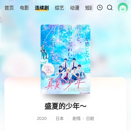
首页
电影
连续剧
综艺
动漫
短剧大全
纪录片
我的观影记录
暂无观看影片的记录
盛夏的少年～
2020
日本
剧情
日剧
/