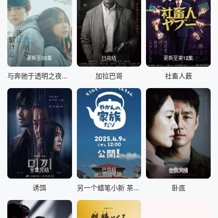
更新至05集
已完结
更新至第12集
与奔驰于透明之夜的你，谈一场看不见的恋爱。
加拉巴哥
社畜人薮
全集完结
已完结
全集完结
诱饵
另一个蜡笔小新 茶壶家族登场了喔～！第一季
卧底