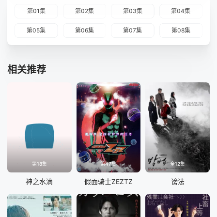
第01集
第02集
第03集
第04集
第05集
第06集
第07集
第08集
相关推荐
第18集
第47集
全12集
神之水滴
假面骑士ZEZTZ
谤法