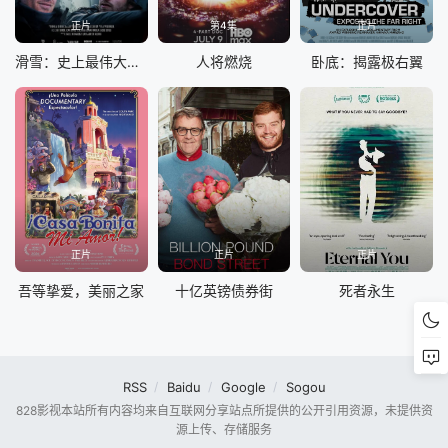
正片
第4集
正片
滑雪：史上最伟大的滑雪之旅
人将燃烧
卧底：揭露极右翼
正片
正片
正片
吾等挚爱，美丽之家
十亿英镑债券街
死者永生
RSS
Baidu
Google
Sogou
828影视本站所有内容均来自互联网分享站点所提供的公开引用资源，未提供资
源上传、存储服务