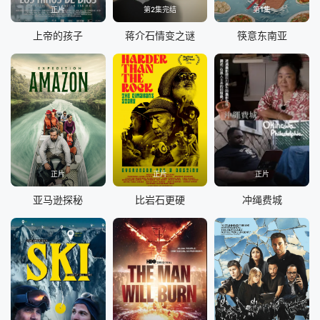
正片
第2集完结
第1集
上帝的孩子
蒋介石情变之谜
筷意东南亚
正片
正片
正片
亚马逊探秘
比岩石更硬
冲绳费城