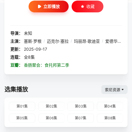
立即播放
收藏
导演：
未知
主演：
塞斯·罗根
/
迈克尔·塞拉
/
玛丽昂·歌迪亚
/
爱德华·诺顿
/
更新：
2025-09-17
连载：
全8集
豆瓣：
香肠聚会：食托邦第二季
选集播放
索尼资源
第01集
第02集
第03集
第04集
第05集
第06集
第07集
第08集