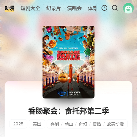
动漫
短剧大全
纪录片
演唱会
体育赛事
伦理片
我的观影记录
暂无观看影片的记录
香肠聚会：食托邦第二季
2025
美国
喜剧
动画
奇幻
冒险
欧美动漫
/
/
/
/