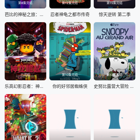
第8集完结
第12集完结
第15集完结
芭比的神秘之旅：海滩探案集国语
忍者神龟之都市传奇
惊天逆转 第二季
已完结
第10集完结
第13集完结
乐高幻影忍者：神龙崛起第三季
你的好邻居蜘蛛侠
史努比露营大冒险 第一季