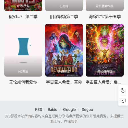
第9集完结
已完结
更新至第24集
假如…？ 第二季
阴谋职场第二季
海绵宝宝第十五季
HD高清
第5集完结
第10集完结
无论如何我爱你
宇宙巨人希曼：革命
宇宙巨人希曼：启示录 第一季
RSS
Baidu
Google
Sogou
828影视本站所有内容均来自互联网分享站点所提供的公开引用资源，未提供资
源上传、存储服务