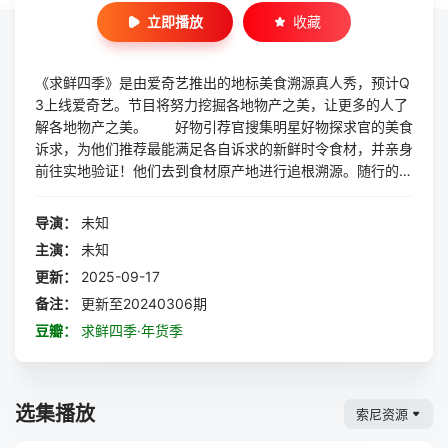
立即播放
收藏
《求鲜四季》是由爱奇艺推出的地标美食溯源真人秀，预计Q
3上线爱奇艺。节目将努力挖掘各地物产之美，让更多的人了
解各地物产之美。 好物引荐官搜集明星好物探求官的美食
诉求，为他们推荐最能满足各自诉求的新鲜时令食材，并亲身
前往实地验证！他们去到食材原产地进行追根溯源。随行的名
厨会用此食材与当地的农人或餐馆师傅一起切磋，各自用自己
的表达方式，诠释食材之“鲜”。在此过程中，节目将深度展现
导演：
未知
各地鲜美物产背后质朴而真实的烟火气，人情味。
主演：
未知
更新：
2025-09-17
备注：
更新至20240306期
豆瓣：
求鲜四季·年货季
选集播放
索尼资源