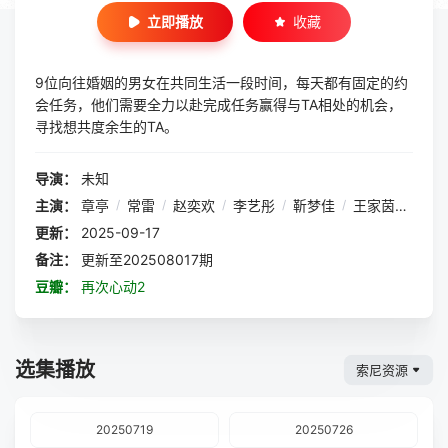
立即播放
收藏
9位向往婚姻的男女在共同生活一段时间，每天都有固定的约
会任务，他们需要全力以赴完成任务赢得与TA相处的机会，
寻找想共度余生的TA。
导演：
未知
主演：
章亭
/
常雷
/
赵奕欢
/
李艺彤
/
靳梦佳
/
王家茵
/
毛泽
更新：
2025-09-17
备注：
更新至202508017期
豆瓣：
再次心动2
选集播放
索尼资源
20250719
20250726