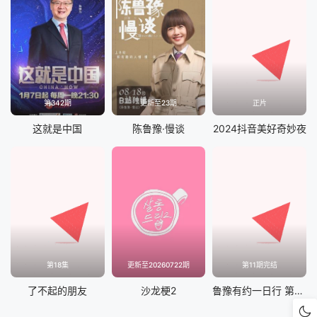
第342期
更新至23期
正片
这就是中国
陈鲁豫·慢谈
2024抖音美好奇妙夜
第18集
更新至20260722期
第11期完结
了不起的朋友
沙龙梗2
鲁豫有约一日行 第九季