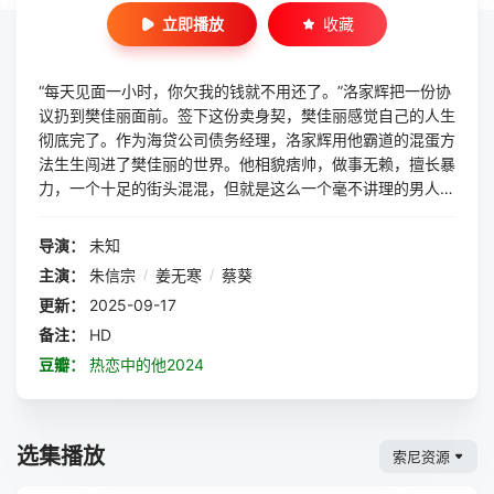
立即播放
收藏
“每天见面一小时，你欠我的钱就不用还了。”洛家辉把一份协
议扔到樊佳丽面前。签下这份卖身契，樊佳丽感觉自己的人生
彻底完了。作为海贷公司债务经理，洛家辉用他霸道的混蛋方
法生生闯进了樊佳丽的世界。他相貌痞帅，做事无赖，擅长暴
力，一个十足的街头混混，但就是这么一个毫不讲理的男人，
却陷入了爱情的漩涡。恋爱是什么？他不知道，他所能做的就
是像一个混混一样去爱她。
导演：
未知
主演：
朱信宗
/
姜无寒
/
蔡葵
更新：
2025-09-17
备注：
HD
豆瓣：
热恋中的他2024
选集播放
索尼资源