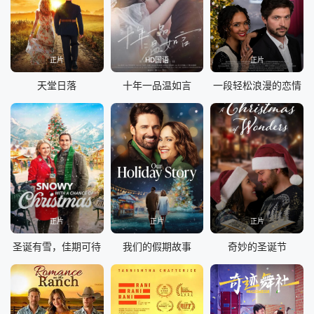
正片
HD国语
正片
天堂日落
十年一品温如言
一段轻松浪漫的恋情
正片
正片
正片
圣诞有雪，佳期可待
我们的假期故事
奇妙的圣诞节