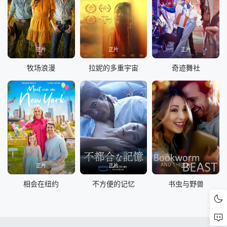
正片
正片
正片
牧场浪漫
拉妮的多重宇宙
奇迹舞社
正片
正片
正片
相会在纽约
不方便的记忆
书虫与野兽