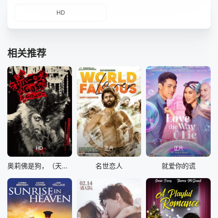
HD
相关推荐
HD
正片
正片
奥莉佛是狗，（天哪！！）这家伙电影版
名世恋人
就爱你的谎