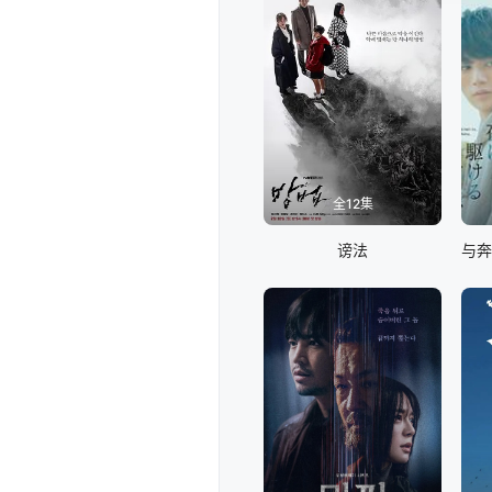
全12集
谤法