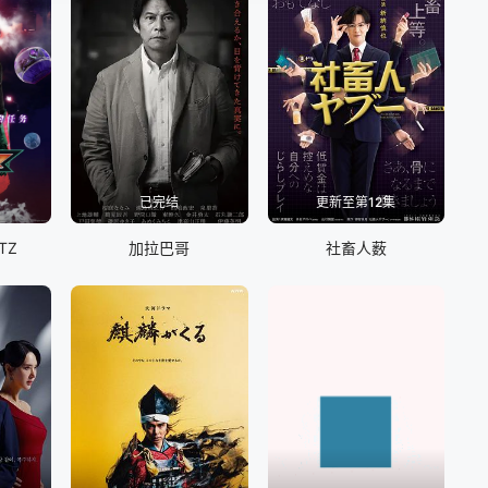
已完结
更新至第12集
TZ
加拉巴哥
社畜人薮