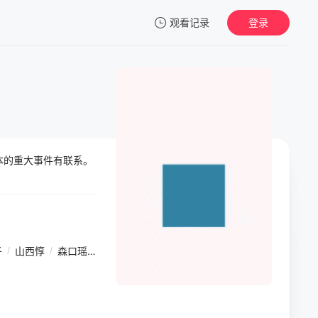
观看记录
登录
我的观影记录
本的重大事件有联系。
暂无观看影片的记录
子
/
山西惇
/
森口瑶子
/
铃木砂羽
/
栗山千明