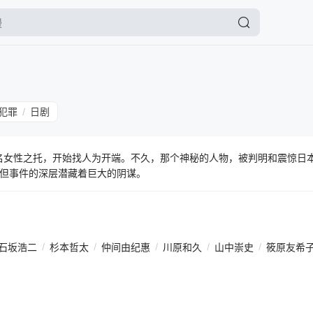
犯罪
日剧
/
系受一名女性之托，开始找人为开端。不久，那个神秘的人物，被判明和震惊日
但事件的深层潜藏着巨大的阴谋。
石坂浩二
/
杉本哲太
/
仲间由纪惠
/
川原和久
/
山中崇史
/
筱原友希