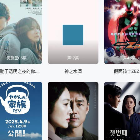
更新至05集
第17集
第46集
与奔驰于透明之夜的你，谈一场看不见的恋爱。
神之水滴
假面骑士ZEZ