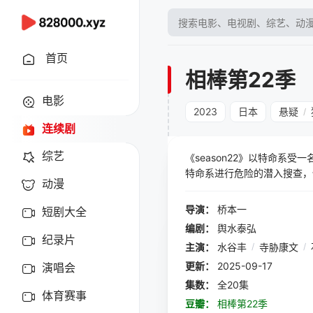
首页
相棒第22季
电影
2023
日本
悬疑
/
连续剧
综艺
《season22》以特命
特命系进行危险的潜入搜查，
动漫
导演：
桥本一
短剧大全
编剧：
舆水泰弘
纪录片
主演：
水谷丰
/
寺胁康文
/
更新：
2025-09-17
演唱会
集数：
全20集
体育赛事
豆瓣：
相棒第22季