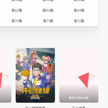
第62集
第63集
第64集
第70集
第71集
第72集
第78集
第79集
第80集
第86集
第87集
第88集
第94集
第95集
第96集
第66集
更新至第629集