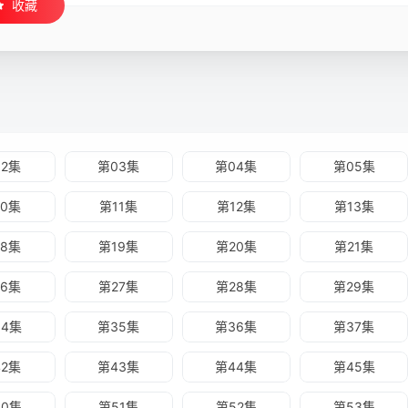
收藏
02集
第03集
第04集
第05集
10集
第11集
第12集
第13集
18集
第19集
第20集
第21集
26集
第27集
第28集
第29集
34集
第35集
第36集
第37集
42集
第43集
第44集
第45集
50集
第51集
第52集
第53集