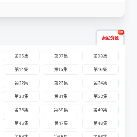
98
索尼资源
第06集
第07集
第08集
第14集
第15集
第16集
第22集
第23集
第24集
第30集
第31集
第32集
第38集
第39集
第40集
第46集
第47集
第48集
第54集
第55集
第56集