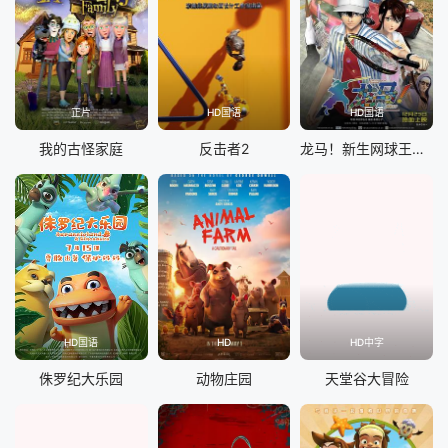
正片
HD国语
HD国语
我的古怪家庭
反击者2
龙马！新生网球王子国语
HD国语
HD
HD中字
侏罗纪大乐园
动物庄园
天堂谷大冒险