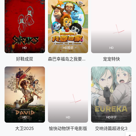
HD
HD国语
HD
好鞋成双
森巴幸福岛之我要回家
宠宠特快
HD
HD
HD中字
大卫2025
愉快动物饼干电影版
交响诗篇超进化3