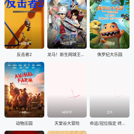
HD国语
HD国语
HD国语
反击者2
龙马！新生网球王子国语
侏罗纪大乐园
HD
HD中字
正片
动物庄园
天堂谷大冒险
命运/冠位指定 终局特异点 冠位时间神殿所罗门