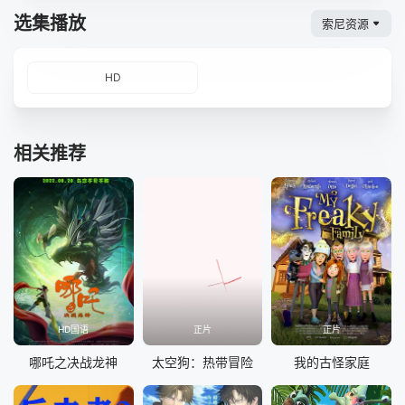
选集播放
索尼资源
HD
相关推荐
HD国语
正片
正片
哪吒之决战龙神
太空狗：热带冒险
我的古怪家庭