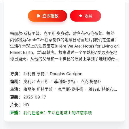
立即播放
收藏
梅丽尔·斯特里普、克里斯·奥多德、雅各布·特伦布莱、鲁丝·
内伽将为AppleTV+独家制作的地球日动画短片[我们在这里：
生活在地球上的注意事项](Here We Are: Notes for Living on
Planet Earth，暂译)献声。故事讲述一个早熟的7岁男孩在地
球日当天，从他的父母和一个神秘的展览上学到了地球的奇
迹。斯特里普担任旁白。这部36分钟的短片根据作家奥利弗·
杰弗斯2017年的畅销书改编，由导演菲利普·亨特([阿普克])和
导演：
菲利普·亨特
/
Douglas Carrigan
Luke Mathen撰写剧本，将于4月17日首播。
编剧：
奥利弗·杰弗斯
/
菲利普·亨特
/
卢克·梅瑟尼
主演：
梅丽尔·斯特里普
/
克里斯·奥多德
/
雅各布·特伦布莱
/
鲁
更新：
2025-09-17
片长：
HD
豆瓣：
我们在这里：生活在地球上的注意事项