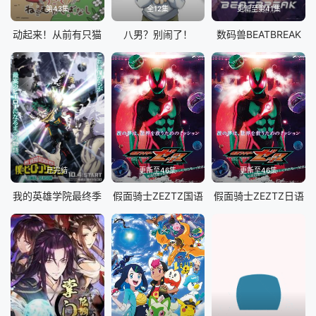
第43集
全12集
更新至第41集
动起来！从前有只猫
八男？别闹了！
数码兽BEATBREAK
已完结
更新至46集
更新至46集
我的英雄学院最终季
假面骑士ZEZTZ国语
假面骑士ZEZTZ日语