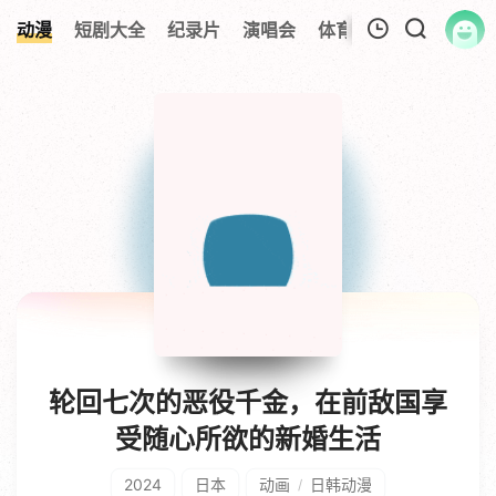
动漫
短剧大全
纪录片
演唱会
体育赛事
伦理片
我的观影记录
暂无观看影片的记录
轮回七次的恶役千金，在前敌国享
受随心所欲的新婚生活
2024
日本
动画
日韩动漫
/