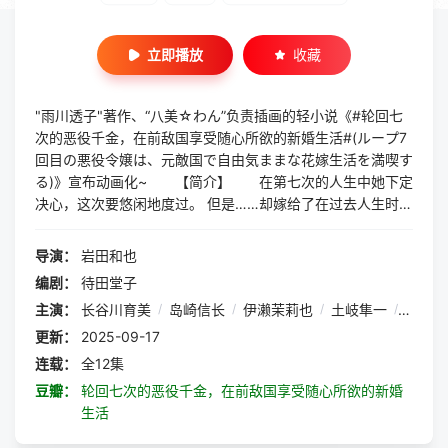
立即播放
收藏
"雨川透子"著作、“八美☆わん”负责插画的轻小说《#轮回七
次的恶役千金，在前敌国享受随心所欲的新婚生活#(ループ7
回目の悪役令嬢は、元敵国で自由気ままな花嫁生活を満喫す
る)》宣布动画化~ 【简介】 在第七次的人生中她下定
决心，这次要悠闲地度过。 但是……却嫁给了在过去人生时杀
掉自己的皇太子。 ……好吧。就算在前敌国也没关係。这
次的人生，我要在城里享受随心所欲的生活！！
导演：
岩田和也
编剧：
待田堂子
主演：
长谷川育美
/
岛崎信长
/
伊濑茉莉也
/
土岐隼一
/
立花慎
更新：
2025-09-17
连载：
全12集
豆瓣：
轮回七次的恶役千金，在前敌国享受随心所欲的新婚
生活