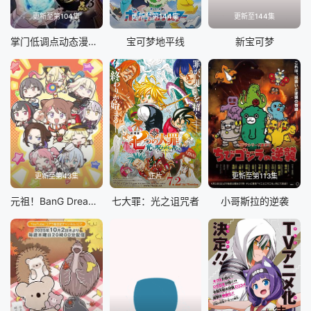
更新至第104集
更新至第144集
更新至144集
掌门低调点动态漫画第三季
宝可梦地平线
新宝可梦
更新至第43集
正片
更新至第113集
元祖！BanG Dream酱
七大罪：光之诅咒者
小哥斯拉的逆袭