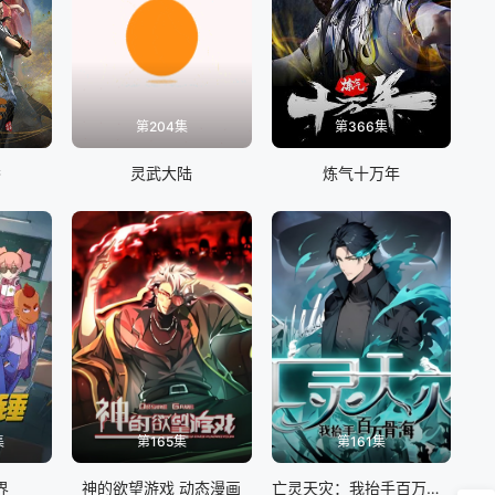
第204集
第366集
番
灵武大陆
炼气十万年
集
第165集
第161集
界
神的欲望游戏 动态漫画
亡灵天灾：我抬手百万骨海 动态漫画