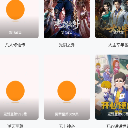
第186集
第34集
第85集
凡人修仙传
光阴之外
大主宰年
更新至第538集
更新至第629集
更新至第66
逆天至尊
无上神帝
开心锤锤世