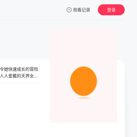
观看记录
登录
我的观影记录
令她快速成长的冒险
暂无观看影片的记录
人人爱戴的天界女