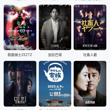
第46集
已完结
更新至第12集
假面骑士ZEZTZ
加拉巴哥
社畜人薮
全集完结
已完结
全集完结