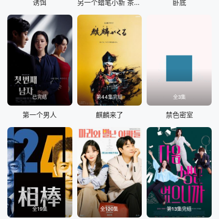
诱饵
另一个蜡笔小新 茶壶家族登场了喔～！第一季
卧底
已完结
第44集完结
全3集
第一个男人
麒麟来了
禁色密室
全19集
全120集
第13集完结