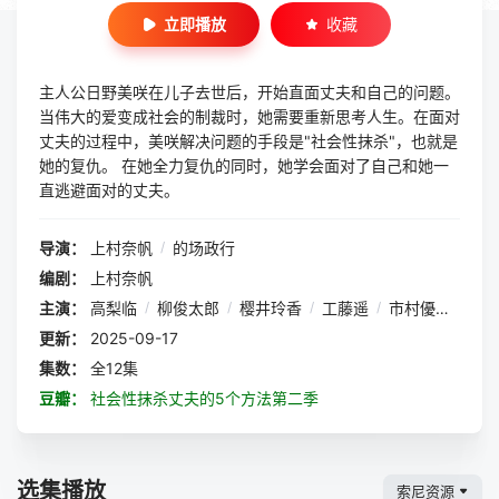
立即播放
收藏
主人公日野美咲在儿子去世后，开始直面丈夫和自己的问题。
当伟大的爱变成社会的制裁时，她需要重新思考人生。在面对
丈夫的过程中，美咲解决问题的手段是"社会性抹杀"，也就是
她的复仇。 在她全力复仇的同时，她学会面对了自己和她一
直逃避面对的丈夫。
导演：
上村奈帆
/
的场政行
编剧：
上村奈帆
主演：
高梨临
/
柳俊太郎
/
樱井玲香
/
工藤遥
/
市村優汰
/
稻
更新：
2025-09-17
集数：
全12集
豆瓣：
社会性抹杀丈夫的5个方法第二季
选集播放
索尼资源