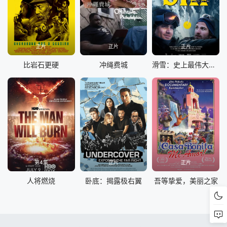
正片
正片
正片
比岩石更硬
冲绳费城
滑雪：史上最伟大的滑雪之旅
第4集
正片
正片
人将燃烧
卧底：揭露极右翼
吾等挚爱，美丽之家