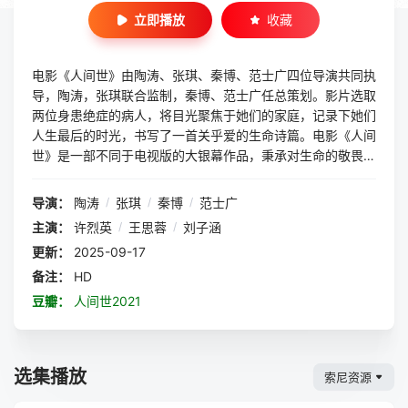
立即播放
收藏
电影《人间世》由陶涛、张琪、秦博、范士广四位导演共同执
导，陶涛，张琪联合监制，秦博、范士广任总策划。影片选取
两位身患绝症的病人，将目光聚焦于她们的家庭，记录下她们
人生最后的时光，书写了一首关乎爱的生命诗篇。电影《人间
世》是一部不同于电视版的大银幕作品，秉承对生命的敬畏，
以全新的主题立意，构建不一样的叙事视角与故事结构，将电
影蒙太奇手法创造性融入真实感人的纪录影像，向电影中这些
导演：
陶涛
/
张琪
/
秦博
/
范士广
真实，可爱并飞扬着生命力量的人物致以最大的敬意。人间
主演：
许烈英
/
王思蓉
/
刘子涵
世，爱是感同身受的勇气，触手可及！
更新：
2025-09-17
备注：
HD
豆瓣：
人间世2021
选集播放
索尼资源