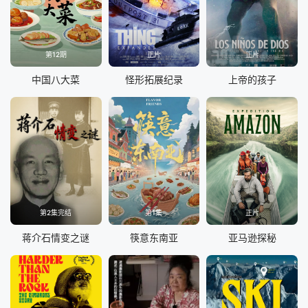
第12期
正片
正片
中国八大菜
怪形拓展纪录
上帝的孩子
第2集完结
第1集
正片
蒋介石情变之谜
筷意东南亚
亚马逊探秘