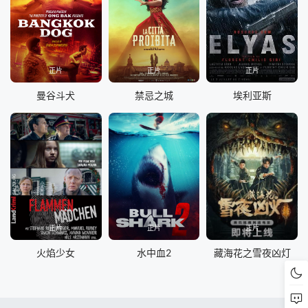
正片
正片
正片
曼谷斗犬
禁忌之城
埃利亚斯
正片
正片
正片
火焰少女
水中血2
藏海花之雪夜凶灯