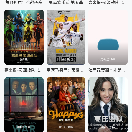
荒野独居：挑战极寒
鬼屋欢乐送 第五季
嘉米提-灵源战队（国语版）
第8集
第4集
更新至19集
嘉米提-灵源战队​（英文版）
皇家马德里：荣耀所向，心之所往
海军罪案调查处第二十三季
第6集完结
第18集完结
第4集完结