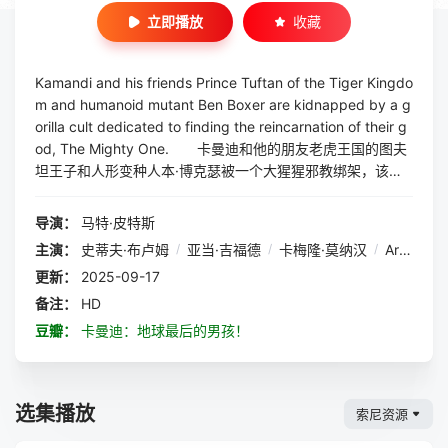
立即播放
收藏
Kamandi and his friends Prince Tuftan of the Tiger Kingdo
m and humanoid mutant Ben Boxer are kidnapped by a g
orilla cult dedicated to finding the reincarnation of their g
od, The Mighty One. 卡曼迪和他的朋友老虎王国的图夫
坦王子和人形变种人本·博克瑟被一个大猩猩邪教绑架，该邪
教致力于寻找他们的神——强大的神——的转世。
导演：
马特·皮特斯
主演：
史蒂夫·布卢姆
/
亚当·吉福德
/
卡梅隆·莫纳汉
/
Armen Taylor
更新：
2025-09-17
备注：
HD
豆瓣：
卡曼迪：地球最后的男孩！
选集播放
索尼资源