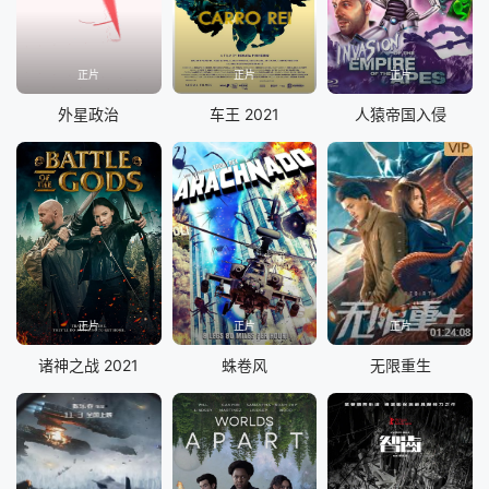
正片
正片
正片
外星政治
车王 2021
人猿帝国入侵
正片
正片
正片
诸神之战 2021
蛛卷风
无限重生