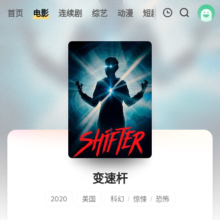
首页
电影
连续剧
综艺
动漫
短剧大全
纪录片
我的观影记录
暂无观看影片的记录
变速杆
2020
美国
科幻
惊悚
恐怖
/
/