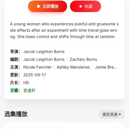
立即播放
收藏
A young woman who experiences painful and gruesome s
ide effects after an experiment with time travel goes wro
ng. She loses control and shifts through time at random.
导演：
Jacob Leighton Burns
编剧：
Jacob Leighton Burns
/
Zachary Burns
主演：
Nicole Fancher
/
Ashley Mandanas
/
Jamie Brewster
更新：
2025-09-17
片长：
HD
豆瓣：
变速杆
选集播放
索尼资源