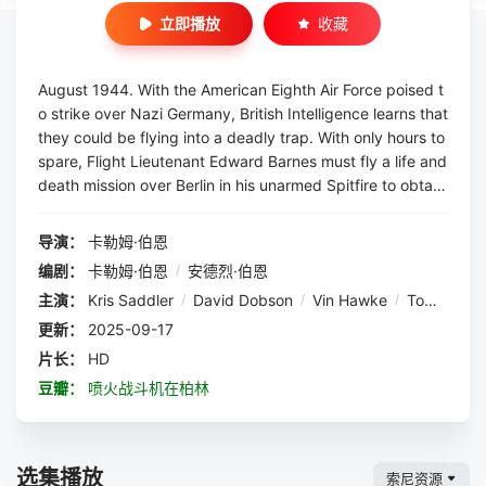
立即播放
收藏
August 1944. With the American Eighth Air Force poised t
o strike over Nazi Germany, British Intelligence learns that
they could be flying into a deadly trap. With only hours to
spare, Flight Lieutenant Edward Barnes must fly a life and
death mission over Berlin in his unarmed Spitfire to obtain
photographic evidence and save the lives of 1200 men.
导演：
卡勒姆·伯恩
编剧：
卡勒姆·伯恩
/
安德烈·伯恩
主演：
Kris Saddler
/
David Dobson
/
Vin Hawke
/
Tom Gordon
更新：
2025-09-17
片长：
HD
豆瓣：
喷火战斗机在柏林
选集播放
索尼资源