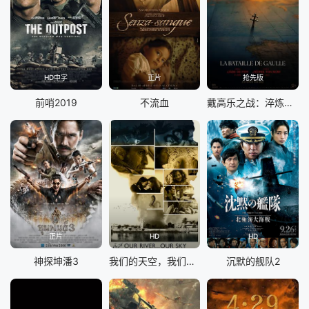
HD中字
正片
抢先版
前哨2019
不流血
戴高乐之战：淬炼时代
正片
HD
HD
神探坤潘3
我们的天空，我们的河
沉默的舰队2