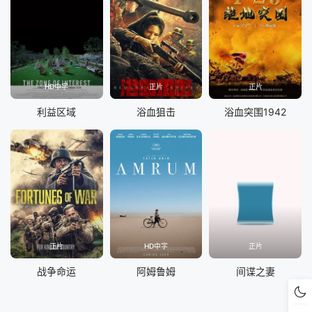
HD中字
正片
正片
利益区域
浴血狙击
浴血突围1942
正片
HD中字
正片
战争命运
阿姆鲁姆
间谍之妻