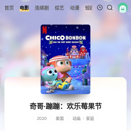
首页
电影
连续剧
综艺
动漫
短剧大全
纪录片
我的观影记录
暂无观看影片的记录
奇哥·蹦蹦：欢乐莓果节
2020
美国
动画
家庭
/