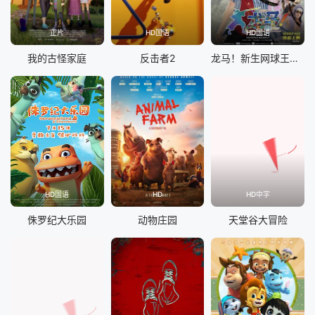
正片
HD国语
HD国语
我的古怪家庭
反击者2
龙马！新生网球王子国语
HD国语
HD
HD中字
侏罗纪大乐园
动物庄园
天堂谷大冒险