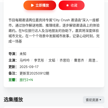
立即播放
收藏
节目每期邀请两位嘉宾持专属“City Crush 邀请函”深入一座都
市，通过协作解谜地图、推理线索，逐步解锁邀请函上的体验
邀约。在N位旅行达人及当地朋友的协助下，嘉宾将深度体验
城市文化，在一个个场景中发掘城市故事，记录心动时刻，完
成一场基
导演：
未知
主演：
马吟吟
/
李艺彤
/
文韬
/
齐思钧
/
曹恩齐
/
周澄奥
/
谷
更新：
2025-09-17
备注：
更新至20250912期
豆瓣：
旅行2+N
选集播放
索尼资源