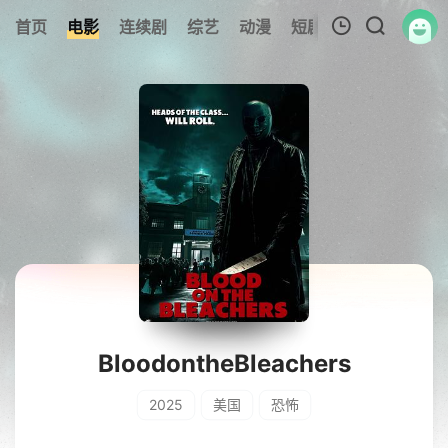
首页
电影
连续剧
综艺
动漫
短剧大全
纪录片
我的观影记录
暂无观看影片的记录
BloodontheBleachers
2025
美国
恐怖