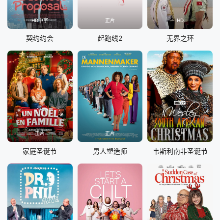
HD中字
正片
HD
契约约会
起跑线2
无界之环
正片
正片
正片
家庭圣诞节
男人塑造师
韦斯利南非圣诞节