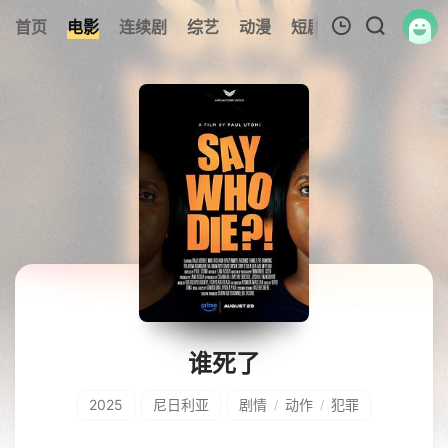
首页
电影
连续剧
综艺
动漫
短剧大全
纪录片
我的观影记录
暂无观看影片的记录
谁死了
2025
尼日利亚
剧情
动作
犯罪
/
/