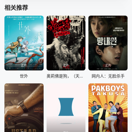
相关推荐
正片
正片
正片
世外
奥莉佛是狗，（天哪！！）这家伙 电影版
网内人：无脸杀手