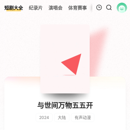
短剧大全
纪录片
演唱会
体育赛事
伦理片
影视解
我的观影记录
暂无观看影片的记录
与世间万物五五开
2024
大陆
有声动漫