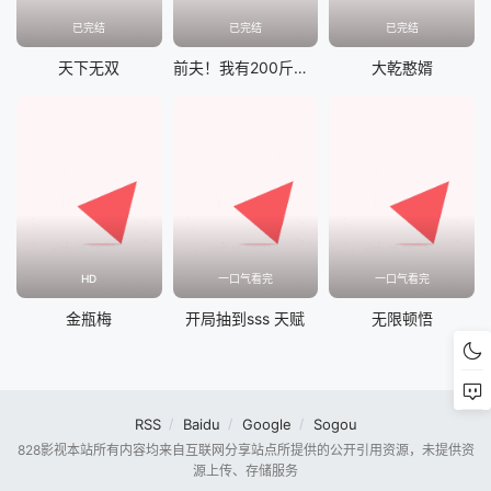
已完结
已完结
已完结
天下无双
前夫！我有200斤仇恨想跟你算算
大乾憨婿
HD
一口气看完
一口气看完
金瓶梅
开局抽到sss 天赋
无限顿悟
RSS
Baidu
Google
Sogou
828影视本站所有内容均来自互联网分享站点所提供的公开引用资源，未提供资
源上传、存储服务