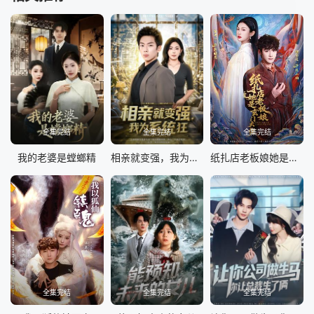
全集完结
全集完结
全集完结
我的老婆是螳螂精
相亲就变强，我为系统狂
纸扎店老板娘她是玄门大佬
全集完结
全集完结
全集完结