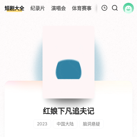
短剧大全
纪录片
演唱会
体育赛事
伦理片
影视解
我的观影记录
暂无观看影片的记录
红娘下凡追夫记
2023
中国大陆
脑洞悬疑