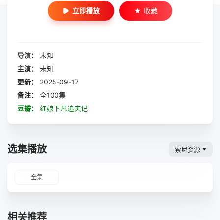
立即播放
收藏
导演：
未知
主演：
未知
更新：
2025-09-17
备注：
全100集
豆瓣：
红娘下凡追夫记
选集播放
索尼资源
全集
相关推荐