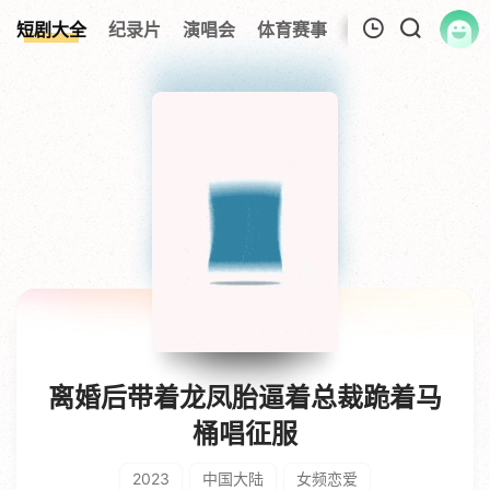
短剧大全
纪录片
演唱会
体育赛事
伦理片
影视解
我的观影记录
暂无观看影片的记录
离婚后带着龙凤胎逼着总裁跪着马
桶唱征服
2023
中国大陆
女频恋爱