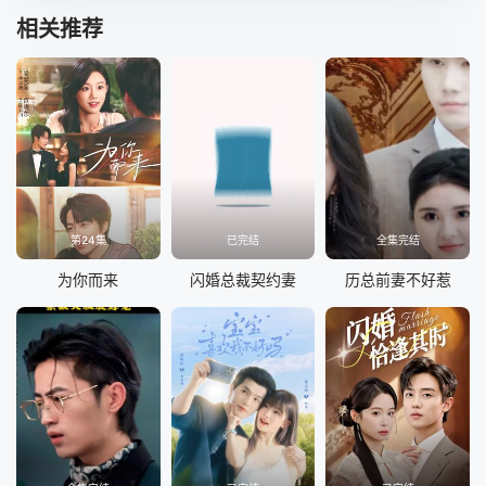
相关推荐
第24集
已完结
全集完结
为你而来
闪婚总裁契约妻
历总前妻不好惹