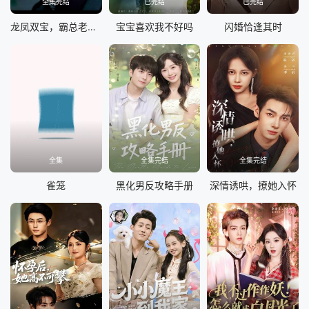
全集完结
已完结
已完结
龙凤双宝，霸总老公宠上天
宝宝喜欢我不好吗
闪婚恰逢其时
全集
全集完结
全集完结
雀笼
黑化男反攻略手册
深情诱哄，撩她入怀