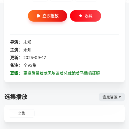
立即播放
收藏
导演：
未知
主演：
未知
更新：
2025-09-17
备注：
全93集
豆瓣：
离婚后带着龙凤胎逼着总裁跪着马桶唱征服
选集播放
索尼资源
全集