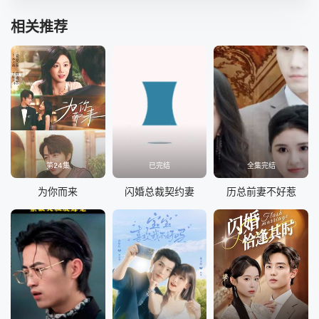
相关推荐
第24集
已完结
全集完结
为你而来
闪婚总裁契约妻
历总前妻不好惹