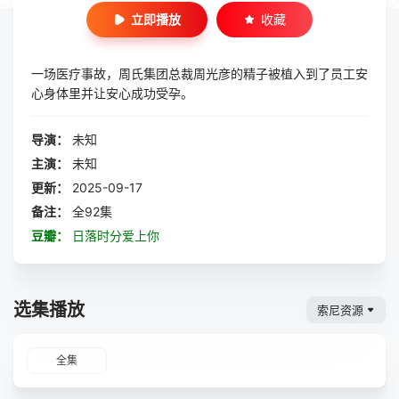
立即播放
收藏
一场医疗事故，周氏集团总裁周光彦的精子被植入到了员工安
心身体里并让安心成功受孕。
导演：
未知
主演：
未知
更新：
2025-09-17
备注：
全92集
豆瓣：
日落时分爱上你
选集播放
索尼资源
全集