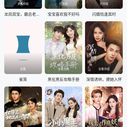
全集完结
已完结
已完结
龙凤双宝，霸总老公宠上天
宝宝喜欢我不好吗
闪婚恰逢其时
全集
全集完结
全集完结
雀笼
黑化男反攻略手册
深情诱哄，撩她入怀