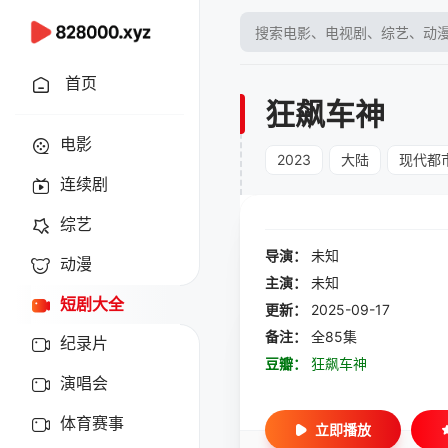
首页
狂飙车神
电影
2023
大陆
现代都
连续剧
综艺
导演：
未知
动漫
主演：
未知
短剧大全
更新：
2025-09-17
备注：
全85集
纪录片
豆瓣：
狂飙车神
演唱会
体育赛事
立即播放