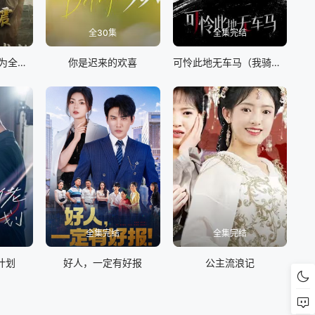
全30集
全集完结
开局预测地震我成为全球救世主
你是迟来的欢喜
可怜此地无车马（我骑个电驴怎么了）
全集完结
全集完结
计划
好人，一定有好报
公主流浪记