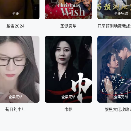
全集
正片
全集完结
踏雪2024
圣诞愿望
全集完结
全集完结
全集完结
苟日的中年
巾帼
腹黑大佬攻略