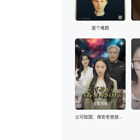
正片
是个难题
全集完结
父可敌国：保安老爸放肆宠