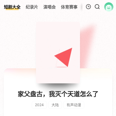
短剧大全
纪录片
演唱会
体育赛事
伦理片
影视解
我的观影记录
暂无观看影片的记录
家父盘古，我灭个天道怎么了
2024
大陆
有声动漫