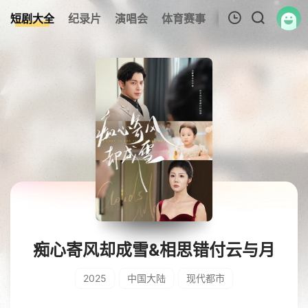
短剧大全
纪录片
演唱会
体育赛事
伦理片
影视解
我的观影记录
暂无观看影片的记录
痴心寄风却成雪&相思错付云与月
2025
中国大陆
现代都市