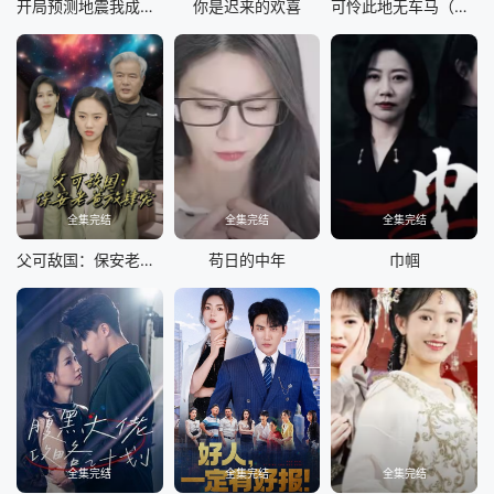
开局预测地震我成为全球救世主
你是迟来的欢喜
可怜此地无车马（我骑个电驴怎么了）
全集完结
全集完结
全集完结
父可敌国：保安老爸放肆宠
苟日的中年
巾帼
全集完结
全集完结
全集完结