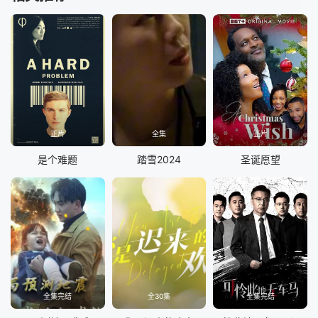
正片
全集
正片
是个难题
踏雪2024
圣诞愿望
全集完结
全30集
全集完结