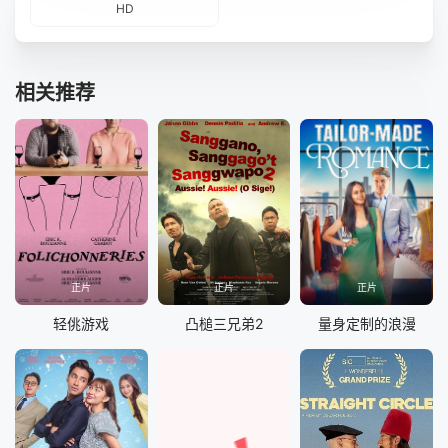
HD
相关推荐
正片
正片
正片
轻佻游戏
凸槌三兄弟2
量身定制的浪漫